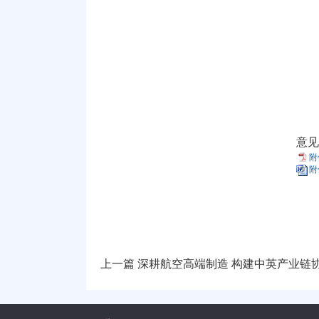
意见
附
附
上一篇
深耕航空高端制造 构建中英产业链协同 ——加德纳公司CEO Phi