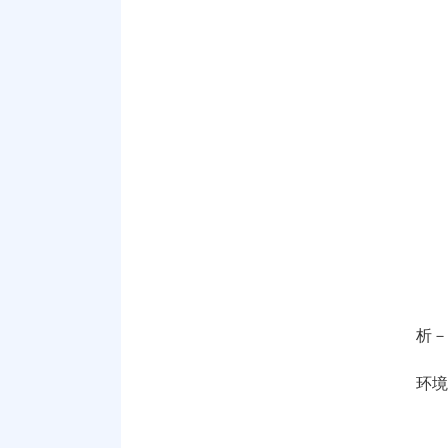
析－
环境