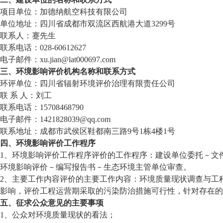
项目单位：加德纳航空科技有限公司
单位地址：四川省成都市双流区西航港大道
3299号
联系人：蹇先生
联系电话：
028-
60612627
电子邮件：
xu.jian@lat000697.com
三、环境影响评价机构名称和联系方式
环评单位：四川省辐射环境评价治理有限责任公司
联
系
人：刘工
联系电话：
15708468790
电子邮件：
1421828039@qq.com
联系地址：成都市武侯区鞋都南三路
9号
1
栋
4
楼
1
号
四、环境影响评价工作程序
1
、环境影响评价工作程序评价的工作程序：建设单位委托－文
环境影响评价－编写报告书－生态环境主管单位审查。
2
、主要工作内容评价的主要工作内容：环境质量现状调查与工
影响，评价工程运营期采取的污染防治措施可行性，针对存在的
五、征求公众意见的主要事项
1
、公众对环境质量现状的看法；