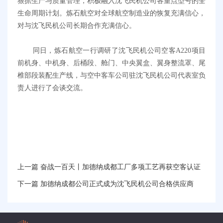
狠抓生产与质量管理，积极融入沈飞民机公司各重点型号的全
生命周期计划。炼石航空对全球航空制造业的恢复充满信心，
对与沈飞民机公司长期合作充满信心。
同日，炼石航空一行调研了沈飞民机公司空客A220项目
前机身、中机身、后桶段、舱门、中央翼盒、翼身整流罩、尾
椎部段装配生产线，与空中客车公司驻沈飞民机公司代表室负
责人进行了会谈交流。
上一篇
奋战一百天丨加德纳成都工厂多项工艺再获空客认证
下一篇
加德纳成都公司正式成为沈飞民机公司合格供应商