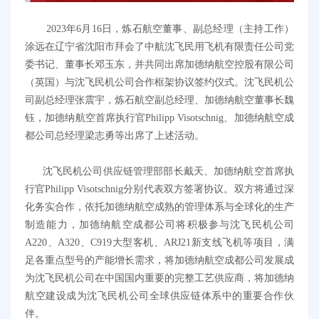
2023年6月16日，炼石航空董事、副总经理（主持工作）
涂远在辽宁省沈阳市拜会了中航沈飞民用飞机有限责任公司党
委书记、董事长邓玉东，并共同出席加德纳航空控股有限公司
（英国）与沈飞民机公司合作框架协议签约仪式。沈飞民机公
司副总经理张震宇，炼石航空副总经理、加德纳航空董事长魏
钰，加德纳航空首席执行官Philipp Visotschnig、加德纳航空成
都公司总经理梁志勇等出席了上述活动。
沈飞民机公司供应链管理部部长戴天、加德纳航空首席执
行官Philipp Visotschnig分别代表双方签署协议。双方将通过深
化务实合作，依托加德纳航空成熟的管理体系与全球化的生产
制造能力，加德纳航空成都公司将积极参与沈飞民机公司
A220、A320、C919大型客机、ARJ21新支线飞机等项目，满
足各重点型号的产能增长需求，将加德纳航空成都公司发展成
为沈飞民机公司在中国国内重要的完整工艺供应商，将加德纳
航空建设成为沈飞民机公司全球供应链体系中的重要合作伙
伴。